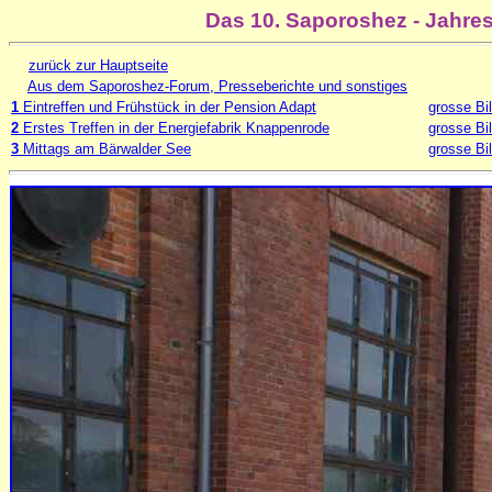
Das 10. Saporoshez - Jahres
zurück zur Hauptseite
Aus dem Saporoshez-Forum, Presseberichte und sonstiges
1
Eintreffen und Frühstück in der Pension Adapt
grosse Bi
2
Erstes Treffen in der Energiefabrik Knappenrode
grosse Bi
3
Mittags am Bärwalder See
grosse Bi